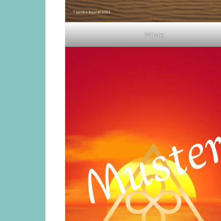
Wüste